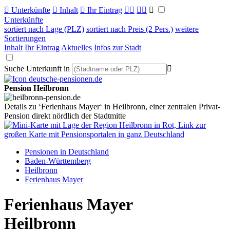

Unterkünfte

Inhalt

Ihr Eintrag



Unterkünfte
sortiert nach Lage (PLZ)
sortiert nach Preis (2 Pers.)
weitere
Sortierungen
Inhalt
Ihr Eintrag
Aktuelles
Infos zur Stadt
Suche Unterkunft in

Pension Heilbronn
Details zu ‘Ferienhaus Mayer‘ in Heilbronn, einer zentralen Privat-
Pension direkt nördlich der Stadtmitte
Pensionen in Deutschland
Baden-Württemberg
Heilbronn
Ferienhaus Mayer
Ferienhaus Mayer
Heilbronn