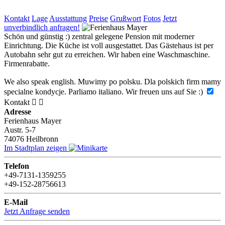
Kontakt
Lage
Ausstattung
Preise
Grußwort
Fotos
Jetzt
unverbindlich anfragen!
Schön und günstig :) zentral gelegene Pension mit moderner
Einrichtung. Die Küche ist voll ausgestattet. Das Gästehaus ist per
Autobahn sehr gut zu erreichen. Wir haben eine Waschmaschine.
Firmenrabatte.
We also speak english. Muwimy po polsku. Dla polskich firm mamy
specialne kondycje. Parliamo italiano. Wir freuen uns auf Sie :)
Kontakt


Adresse
Ferienhaus Mayer
Austr. 5-7
74076
Heilbronn
Im Stadtplan zeigen
Telefon
+49-7131-1359255
+49-152-28756613
E-Mail
Jetzt Anfrage senden