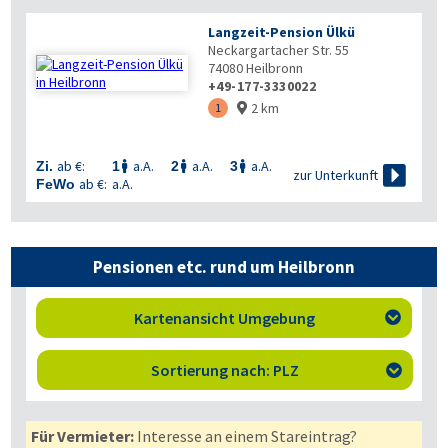
Langzeit-Pension Ülkü
Neckargartacher Str. 55
74080
Heilbronn
+49-177-3330022
2 km
1

ab €:
a.A.
a.A.
a.A.
Zi.
1
2
3




zur Unterkunft
ab €:
a.A.
FeWo
Pensionen etc. rund um Heilbronn
Kartenansicht Umgebung

Sortierung nach: PLZ

Für Vermieter:
Interesse an einem Stareintrag?