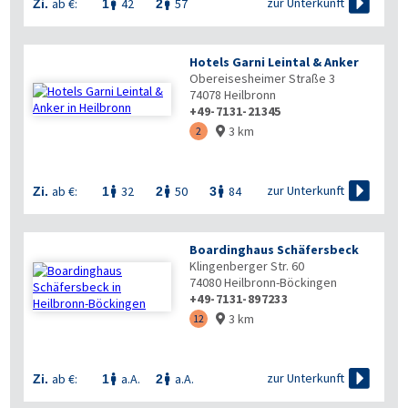

zur Unterkunft
ab €:
42
57
Zi.
1
2


Hotels Garni Leintal & Anker
Obereisesheimer Straße 3
74078
Heilbronn
+49-7131-21345
3 km
2


zur Unterkunft
ab €:
32
50
84
Zi.
1
2
3



Boardinghaus Schäfersbeck
Klingenberger Str. 60
74080
Heilbronn-Böckingen
+49-7131-897233
3 km
12


zur Unterkunft
ab €:
a.A.
a.A.
Zi.
1
2

