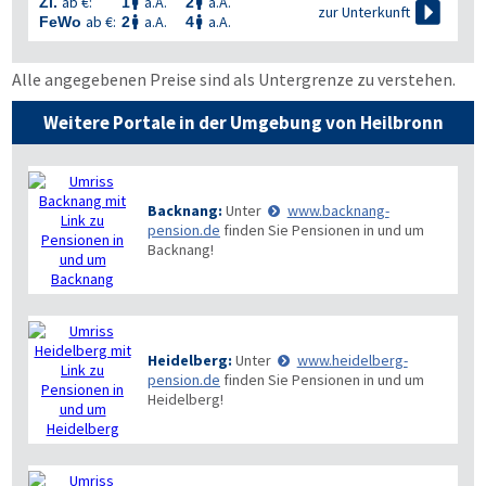
ab €:
a.A.
a.A.
Zi.
1
2



zur Unterkunft
ab €:
a.A.
a.A.
FeWo
2
4


Alle angegebenen Preise sind als Untergrenze zu verstehen.
Weitere Portale in der Umgebung von Heilbronn
Backnang:
Unter
www.backnang-
pension.de
finden Sie Pensionen in und um
Backnang!
Heidelberg:
Unter
www.heidelberg-
pension.de
finden Sie Pensionen in und um
Heidelberg!