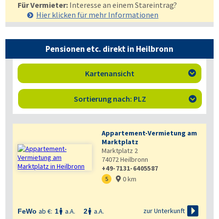
Für Vermieter:
Interesse an einem Stareintrag?
Hier klicken für mehr
Informationen
Pensionen etc. direkt in Heilbronn
Kartenansicht

Sortierung nach: PLZ

Appartement-Vermietung am
Marktplatz
Marktplatz 2
74072
Heilbronn
+49-7131-6405587
0 km
5


zur Unterkunft
ab €:
a.A.
a.A.
FeWo
1
2

