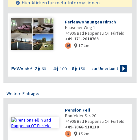
Hier klicken für mehr
Informationen
Ferienwohnungen Hirsch
Hausener Weg 1
74906
Bad Rappenau OT Fürfeld
+49-171-2018763
17 km
16


zur Unterkunft
ab €:
60
100
150
FeWo
2
4
6



Weitere Einträge:
Pension Feil
Bonfelder Str. 20
74906
Bad Rappenau OT Fürfeld
+49-7066-910130
15 km
3
