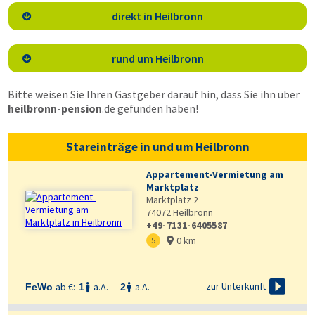
direkt in Heilbronn

rund um Heilbronn

Bitte weisen Sie Ihren Gastgeber darauf hin, dass Sie ihn über
heilbronn-pension
.de
gefunden haben!
Stareinträge in und um Heilbronn
Appartement-Vermietung am
Marktplatz
Marktplatz 2
74072
Heilbronn
+49-7131-6405587
0 km
5


zur Unterkunft
ab €:
a.A.
a.A.
FeWo
1
2

