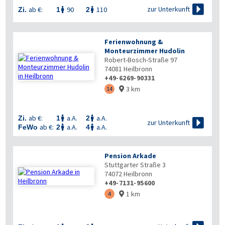

zur Unterkunft
ab €:
90
110
Zi.
1
2


Ferienwohnung &
Monteurzimmer Hudolin
Robert-Bosch-Straße 97
74081
Heilbronn
+49-6269-90331
3 km
14

ab €:
a.A.
a.A.
Zi.
1
2



zur Unterkunft
ab €:
a.A.
a.A.
FeWo
2
4


Pension Arkade
Stuttgarter Straße 3
74072
Heilbronn
+49-7131-95600
1 km
4
