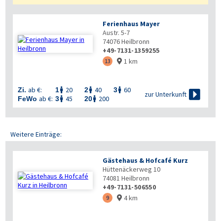
Ferienhaus Mayer
Austr. 5-7
74076
Heilbronn
+49-7131-1359255
1 km
13

ab €:
20
40
60
Zi.
1
2
3




zur Unterkunft
ab €:
45
200
FeWo
3
20


Weitere Einträge:
Gästehaus & Hofcafé Kurz
Hüttenäckerweg 10
74081
Heilbronn
+49-7131-506550
4 km
9
