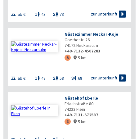

zur Unterkunft
ab €:
43
73
Zi.
1
2


Gästezimmer Neckar-Koje
Goethestr. 26
74172
Neckarsulm
+49-7132-4507283
5 km
8


zur Unterkunft
ab €:
48
58
68
Zi.
1
2
3



Gästehof Eberle
Erlachstraße 80
74223
Flein
+49-7131-572587
5 km
6
